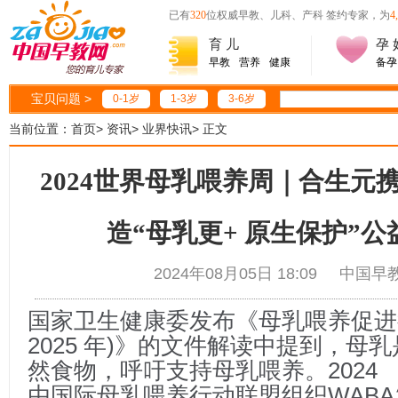
已有
320
位权威早教、儿科、产科 签约专家，为
4
育 儿
孕 
早教
营养
健康
备孕
宝贝问题 >
0-1岁
1-3岁
3-6岁
当前位置：
首页
>
资讯
>
业界快讯
>
正文
2024世界母乳喂养周｜合生元
造“母乳更+ 原生保护”
2024年08月05日 18:09 中
国家卫生健康委发布《母乳喂养促进行动
2025 年)》的文件解读中提到，母
然食物，呼吁支持母乳喂养。2024 
由国际母乳喂养行动联盟组织WAB