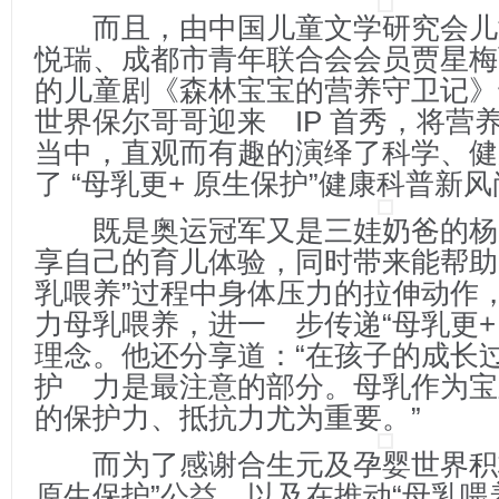
而且，由中国儿童文学研究会儿
悦瑞、成都市青年联合会会员贾星梅
的儿童剧《森林宝宝的营养守卫记》
世界保尔哥哥迎来 IP 首秀，将营
当中，直观而有趣的演绎了科学、健
了 “母乳更+ 原生保护”健康科普新
既是奥运冠军又是三娃奶爸的杨
享自己的育儿体验，同时带来能帮助
乳喂养”过程中身体压力的拉伸动作
力母乳喂养，进一 步传递“母乳更+
理念。他还分享道：“在孩子的成长
护 力是最注意的部分。母乳作为宝
的保护力、抵抗力尤为重要。”
而为了感谢合生元及孕婴世界积
原生保护”公益，以及在推动“母乳喂