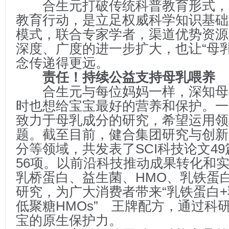
合生元打破传统科普教育形式，
教育行动，是立足权威科学知识基础
模式，联合专家学者，渠道优势资源
深度、广度的进一步扩大，也让“母乳
念传递得更远。
责任！持续公益支持母乳喂养
合生元与每位妈妈一样，深知母
时也想给宝宝最好的营养和保护。一
致力于母乳成分的研究，希望运用领
题。截至目前，健合集团研究与创新
分等领域，共发表了SCI科技论文4
56项。以前沿科技推动成果转化和
乳桥蛋白、益生菌、HMO、乳铁蛋
研究，为广大消费者带来“乳铁蛋白+
低聚糖HMOs” 王牌配方，通过科
宝的原生保护力。