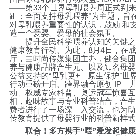
——第33个世界母乳喂养周正式到来
距：全面支持母乳喂养”为主题，旨
对母乳喂养重要性的认识，鼓励 和
造一个爱婴、爱母的社会氛围。
提升全民科学喂养认知的关键之
健康教育行动。为此，8月4日，在
厅，由时尚传媒集团主办，健合集团
养与健康品牌合生元、以及知名母婴
公益支持的“母乳更+ 原生保护”世
行动重磅开启。跨界融合原创 IP 
动、权威专家科普、奥运冠军惊喜互
相，趣味故事与专业科普结合，合生
费者进行了一场深 入交流，也为助
传教育提供了母婴行业的科普新样式
联合！多方携手“喂”爱发起健