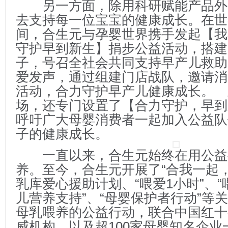
另一方面，除用科研赋能产品外
去支持每一位宝宝的健康成长。在世
间，合生元与孕婴世界携手发起【我
守护早到新生】捐步公益活动，搭建
子，号召全社会共同支持早产儿救助
爱发声，通过组建门店战队，邀请消
活动，合力守护早产儿健康成长。 
场，还专门设置了【合力守护，早到
呼吁广大母婴消费者一起加入公益队
子的健康成长。
一直以来，合生元始终在用公益
养。至今，合生元开展了“合我一起
乳库爱心援助计划、“喂爱1小时”、“
儿营养支持”、“母婴保护者行动”等
母乳喂养的公益行动，联合中国红十
威机构，以及超100家母婴知名企业