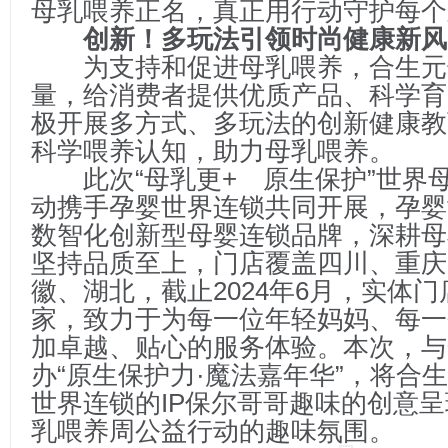
母乳喂养正名，真正用行动守护每个
创新！多玩法引领时尚健康新风
为支持和促进母乳喂养，合生元
量，给消费者提供优质产品、科学育
极开展多方式、多玩法的创新健康教
科学喂养认知，助力母乳喂养。
此次“母乳更+ 原生保护”世界
动携手孕婴世界连锁共同开展，孕婴
数智化创新型母婴连锁品牌，深耕母
坚持品质至上，门店覆盖四川、重庆
徽、湖北，截止2024年6月，实体门
家，致力于为每一位年轻妈妈、每一
加卓越、贴心的服务体验。本次，与
办“原生保护力·魔法嘉年华”，将合生
世界连锁的IP保尔哥哥趣味的创意
乳喂养周公益行动的趣味氛围。