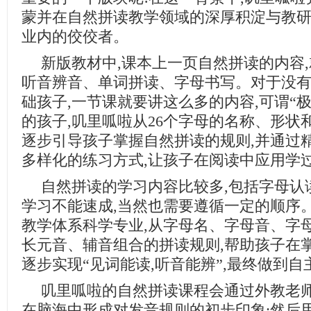
蒙并在自然拼读教学领域的深厚积淀与教研
业内的佼佼者。
新版教材中,课本上一页自然拼读的内容
听音辨音、单词拼读、字母书写。对于没
础孩子,一节课就要讲这么多的内容,可谓“极
的孩子,叽里呱啦从26个字母的名称、形状
逐步引导孩子掌握自然拼读的规则,并通过
多样化的练习方式,让孩子在阅读中应用学
自然拼读的学习内容比较多,包括字母认
学习不能速成,当然也需要遵循一定的顺序
教学体系科学专业,从字母名、字母音、字
长元音、辅音组合的拼读规则,帮助孩子在
逐步实现“见词能读,听音能辨”,最终做到自
叽里呱啦的自然拼读课程会通过外教老
在脑海中形成对发音规则的初步印象;然后