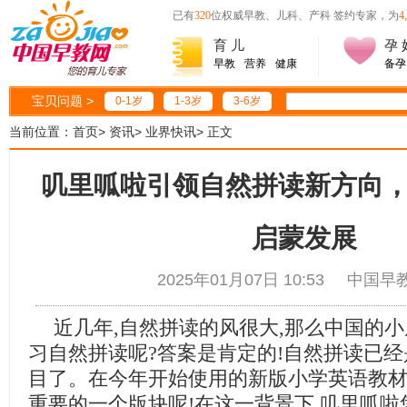
已有
320
位权威早教、儿科、产科 签约专家，为
4
育 儿
孕 
早教
营养
健康
备孕
宝贝问题 >
0-1岁
1-3岁
3-6岁
当前位置：
首页
>
资讯
>
业界快讯
>
正文
叽里呱啦引领自然拼读新方向
启蒙发展
2025年01月07日 10:53 中
近几年,自然拼读的风很大,那么中国的
习自然拼读呢?答案是肯定的!自然拼读已
目了。在今年开始使用的新版小学英语教材
重要的一个版块呢!在这一背景下,叽里呱