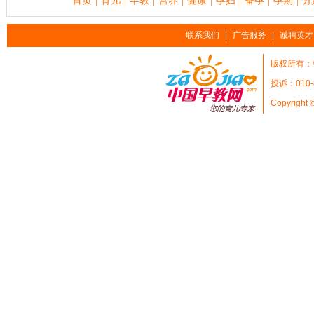
首页
育儿
早教
营养
健康
孕妇
备孕
孕期
分
|
|
|
|
|
|
|
|
联系我们
|
广告服务
|
诚聘英才
版权所有：
投诉：010-
Copyright 
她
时
尚
天
天
娱
乐
家
电
之
家
男
人
志