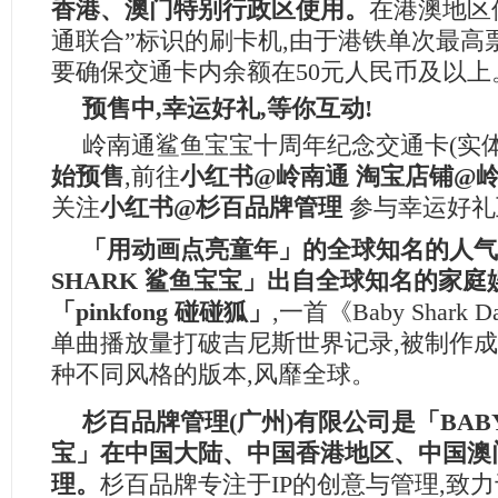
香港、澳门特别行政区使用。
在港澳地区
通联合”标识的刷卡机,由于港铁单次最高票
要确保交通卡内余额在50元人民币及以上
预售中,幸运好礼,等你互动!
岭南通鲨鱼宝宝十周年纪念交通卡(实体
始预售
,前往
小红书
@
岭南通
淘宝店铺
@
关注
小红书
@
杉百品牌管理
参与幸运好礼
「用动画点亮童年」的全球知名的人气
SHARK
鲨鱼宝宝」出自全球知名的家庭
「
pinkfong
碰碰狐」
,一首《Baby Shark
单曲播放量打破吉尼斯世界记录,被制作成
种不同风格的版本,风靡全球。
杉百品牌管理(广州)有限公司是「
BAB
宝」在中国大陆、中国香港地区、中国澳
理。
杉百品牌专注于IP的创意与管理,致