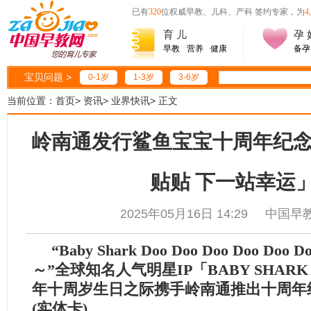
已有
320
位权威早教、儿科、产科 签约专家，为
4
育 儿
孕 
早教
营养
健康
备孕
宝贝问题 >
0-1岁
1-3岁
3-6岁
当前位置：
首页
>
资讯
>
业界快讯
>
正文
岭南通发行鲨鱼宝宝十周年纪
贴贴 下一站幸运
2025年05月16日 14:29 中
“Baby Shark Doo Doo Doo Doo Doo D
～
”
全球知名人气明星
IP
「
BABY SHAR
年十周岁生日之际携手岭南通推出十周年
(实体卡)。