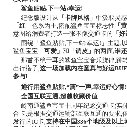
鲨鱼贴贴,下一站:幸运!
纪念版设计从
「卡牌风格」
中汲取灵感
「红」
色系为主,搭配鲨鱼宝宝标志性
「黄
意图给消费者打造一张不像交通卡的
「好
围绕「鲨鱼贴贴,下一站:幸运!」主题,
鲨鱼宝宝
「可爱」
和
「调皮」
的两面,
谁还
那首不绝于
耳
的鲨鱼宝宝音乐旋律,跳
出行搭子,
这一场加载内在童真与好运
BUF
参与!
通行用鲨鱼贴贴,
“
滴
”
一声,幸运好心情!
全国互联互通,超越收藏价值
岭南通鲨鱼宝宝十周年纪念交通卡(实
合卡,是根据交通运输部互联互通的要求,
发行的IC卡,
支持在中国
336
个地级及以上