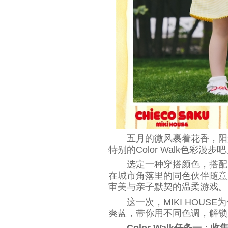
五月的微风裹着花香，阳
特别的Color Walk色彩漫步
选定一种穿搭颜色，搭配
在城市角落里的同色伙伴随意
审美与亲子默契的温柔游戏。
这一次，MIKI HOU
爽蓝，带你用不同色调，解锁
Color Walk任
务
一：收