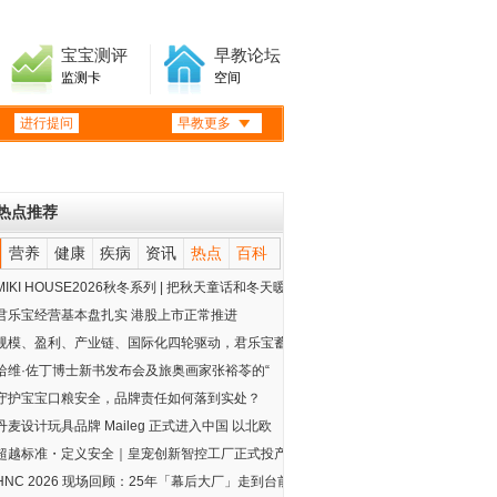
宝宝测评
早教论坛
监测卡
空间
进行提问
早教更多
热点推荐
营养
健康
疾病
资讯
热点
百科
MIKI HOUSE2026秋冬系列 | 把秋天童话和冬天暖
君乐宝经营基本盘扎实 港股上市正常推进
规模、盈利、产业链、国际化四轮驱动，君乐宝蓄
哈维·佐丁博士新书发布会及旅奥画家张裕苓的“
守护宝宝口粮安全，品牌责任如何落到实处？
丹麦设计玩具品牌 Maileg 正式进入中国 以北欧
超越标准・定义安全｜皇宠创新智控工厂正式投产
HNC 2026 现场回顾：25年「幕后大厂」走到台前