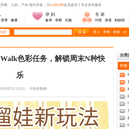
威早教、儿科、产科 签约专家，为
4,100,000
会员提供了专业咨询服务
儿
孕 妈
专 家
营养
健康
备孕
孕期
分娩
问答
讲座
妈妈班
-6岁
育儿
早教
奶粉
or
分类
r Walk色彩任务，解锁周末N种快
早教
乐
年05月07日 11:01 中国早教网