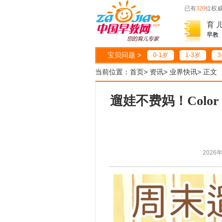
已有
320
位权
育 
早教
宝贝问题 >
0-1岁
1-3岁
3
当前位置：
首页
>
资讯
>
业界快讯
>
正文
遛娃不费妈！Colo
2026