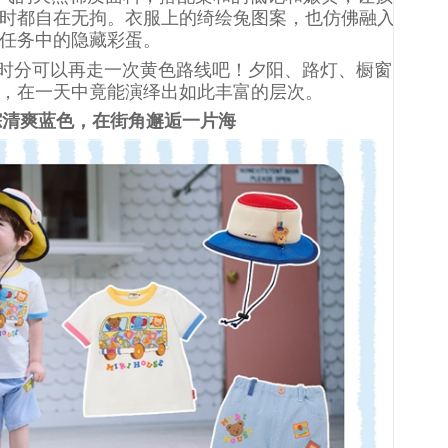
时都自在无拘。衣服上的绮绘兔图案，也仿佛融入
任务中的隐藏彩蛋。
士：黄昏时分可以再走一次黄色路线吧！夕阳、路灯、橱窗
，在一天中竟能演绎出如此丰富的层次。
踪清爽
蓝
色，在街角邂逅一片海