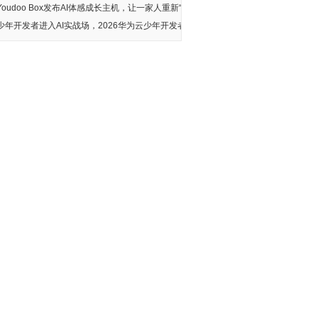
Youdoo Box发布AI体感成长主机，让一家人重新“
少年开发者进入AI实战场，2026华为云少年开发者